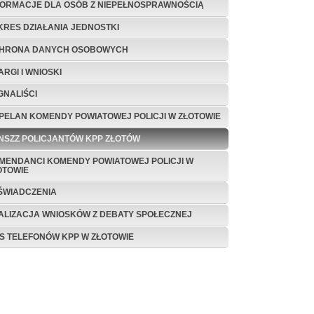
FORMACJE DLA OSÓB Z NIEPEŁNOSPRAWNOŚCIĄ
KRES DZIAŁANIA JEDNOSTKI
HRONA DANYCH OSOBOWYCH
ARGI I WNIOSKI
GNALIŚCI
PELAN KOMENDY POWIATOWEJ POLICJI W ZŁOTOWIE
 NSZZ POLICJANTÓW KPP ZŁOTÓW
MENDANCI KOMENDY POWIATOWEJ POLICJI W
OTOWIE
ŚWIADCZENIA
ALIZACJA WNIOSKÓW Z DEBATY SPOŁECZNEJ
IS TELEFONÓW KPP W ZŁOTOWIE