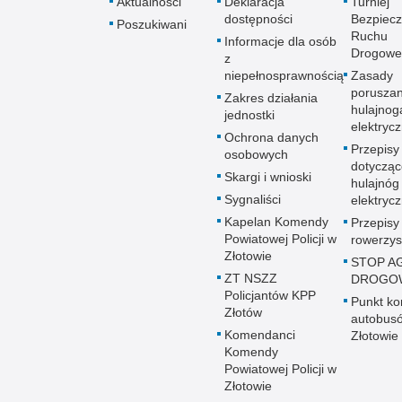
Aktualności
Deklaracja
Turniej
dostępności
Bezpiec
Poszukiwani
Ruchu
Informacje dla osób
Drogowe
z
niepełnosprawnością
Zasady
poruszan
Zakres działania
hulajnog
jednostki
elektryc
Ochrona danych
Przepisy
osobowych
dotycząc
Skargi i wnioski
hulajnóg
Sygnaliści
elektryc
Kapelan Komendy
Przepisy
Powiatowej Policji w
rowerzy
Złotowie
STOP A
ZT NSZZ
DROGO
Policjantów KPP
Punkt kon
Złotów
autobus
Komendanci
Złotowie
Komendy
Powiatowej Policji w
Złotowie