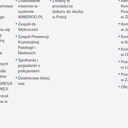
Znakowanie
Zmiany w
Kie
zeństwa
rowerów w
procedurze
Ko
systemie
doboru do służby
Powi
go
WIBEROO.PL
w Policji
w Z
Zespół ds.
Komi
ia się
Wykroczeń
w J
ą
Zespół Prewencji
Komi
zną
Kryminalnej
w K
Patologii i
Komi
e
Nieletnich
w O
Spotkania i
Post
znych
pogadanki z
w L
 dla
policjantami
Post
stów
Dzielnicowy bliżej
w Z
GRESJI
nas
Ofi
WEJ!
troli
ów w