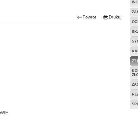
IN
ZA
Powrót
Drukuj
OC
SK
SY
KA
ZT
KO
ZŁ
ZA
RE
SP
WIE