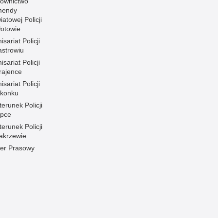
rownictwo
mendy
atowej Policji
łotowie
sariat Policji
astrowiu
sariat Policji
rajence
sariat Policji
konku
erunek Policji
ipce
erunek Policji
akrzewie
cer Prasowy