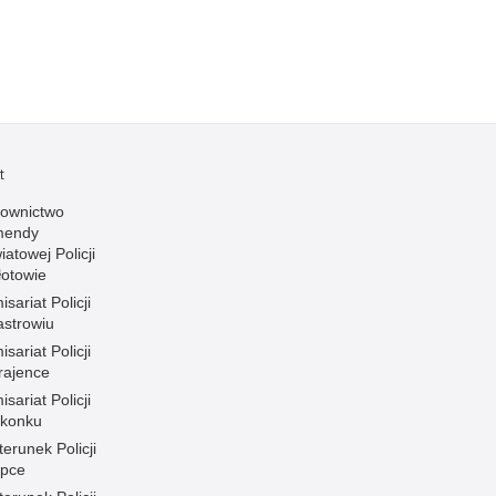
t
rownictwo
mendy
atowej Policji
łotowie
sariat Policji
astrowiu
sariat Policji
rajence
sariat Policji
konku
erunek Policji
ipce