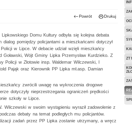
IN
ZA
Powrót
Drukuj
OC
SK
 Lipkowskiego Domu Kultury odbyła się kolejna debata
SY
 dialog pomiędzy policjantami a mieszkańcami dotyczył
 Policji w Lipce. W debacie udział wzięli mieszkańcy
KA
d Goławski, Wójt Gminy Lipka Przemysław Kurdzieko. Z
ZT
y Policji w Złotowie insp. Waldemar Wilczewski, I
KO
old Pająk oraz Kierownik PP Lipka mł.asp. Damian
ZŁ
ZA
ieszkańcy zwrócili uwagę na wykroczenia drogowe
RE
erze dotyczyły nieprzestrzegania ograniczeń prędkości
onie szkoły w Lipce.
SP
W. Wilczewski w swoim wystąpieniu wyraził zadowolenie z
 podczas debaty na temat podległych mu policjantów.
izacji zadań przez PP Lipka zostanie utrzymany, a wręcz