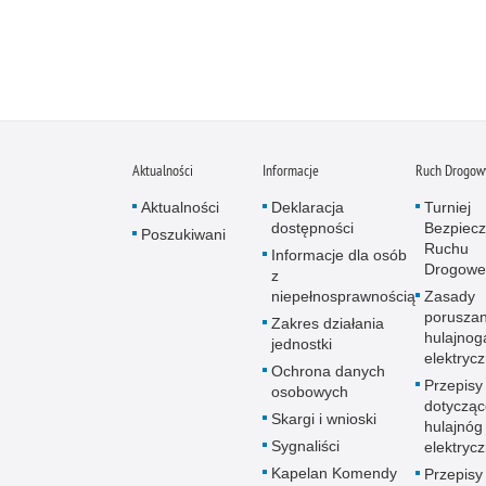
Aktualności
Informacje
Ruch Drogow
Aktualności
Deklaracja
Turniej
dostępności
Bezpiec
Poszukiwani
Ruchu
Informacje dla osób
Drogowe
z
niepełnosprawnością
Zasady
poruszan
Zakres działania
hulajnog
jednostki
elektryc
Ochrona danych
Przepisy
osobowych
dotycząc
Skargi i wnioski
hulajnóg
Sygnaliści
elektryc
Kapelan Komendy
Przepisy