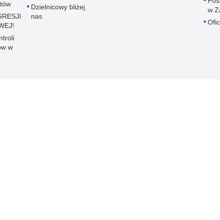
Post
stów
Dzielnicowy bliżej
w Z
GRESJI
nas
Ofi
WEJ!
troli
ów w
 Publicznej
Redakcja serwisu
Nota prawna
Chcesz wykorzystać m
Kontakt z redakcją
Złotów
z serwisu KPP Złotów