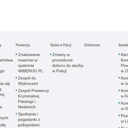
y
Prewencja
Służba w Policji
Dzielnicowi
Kontak
Znakowanie
Zmiany w
Kie
zeństwa
rowerów w
procedurze
Ko
systemie
doboru do służby
Powi
go
WIBEROO.PL
w Policji
w Z
Zespół ds.
Komi
ia się
Wykroczeń
w J
ą
Zespół Prewencji
Komi
zną
Kryminalnej
w K
Patologii i
Komi
e
Nieletnich
w O
Spotkania i
Post
znych
pogadanki z
w L
 dla
policjantami