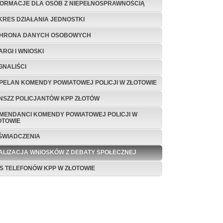
FORMACJE DLA OSÓB Z NIEPEŁNOSPRAWNOŚCIĄ
KRES DZIAŁANIA JEDNOSTKI
HRONA DANYCH OSOBOWYCH
ARGI I WNIOSKI
GNALIŚCI
PELAN KOMENDY POWIATOWEJ POLICJI W ZŁOTOWIE
 NSZZ POLICJANTÓW KPP ZŁOTÓW
MENDANCI KOMENDY POWIATOWEJ POLICJI W
OTOWIE
ŚWIADCZENIA
ALIZACJA WNIOSKÓW Z DEBATY SPOŁECZNEJ
IS TELEFONÓW KPP W ZŁOTOWIE