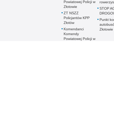
Powiatowej Policji w
rowerzy
Złotowie
STOP A
ZT NSZZ
DROGO
Policjantów KPP
Punkt kon
Złotów
autobus
Komendanci
Złotowie
Komendy
Powiatowej Policji w
Złotowie
Zaświadczenia
Realizacja wniosków
z debaty społecznej
Spis telefonów KPP
w Złotowie
KPP Złotów online
Biuletyn Informacji
BIP KPP 