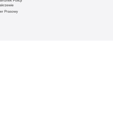
erunek Policji
akrzewie
cer Prasowy
Inne wersje portalu
ateriał
wersja tekstowa
.